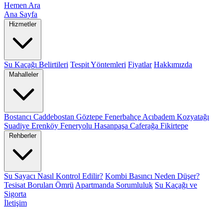
Hemen Ara
Ana Sayfa
Hizmetler
Su Kaçağı Belirtileri
Tespit Yöntemleri
Fiyatlar
Hakkımızda
Mahalleler
Bostancı
Caddebostan
Göztepe
Fenerbahçe
Acıbadem
Kozyatağı
Suadiye
Erenköy
Feneryolu
Hasanpaşa
Caferağa
Fikirtepe
Rehberler
Su Sayacı Nasıl Kontrol Edilir?
Kombi Basıncı Neden Düşer?
Tesisat Boruları Ömrü
Apartmanda Sorumluluk
Su Kaçağı ve
Sigorta
İletişim