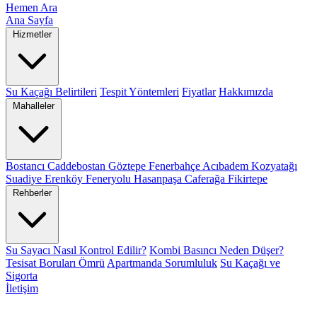
Hemen Ara
Ana Sayfa
Hizmetler
Su Kaçağı Belirtileri
Tespit Yöntemleri
Fiyatlar
Hakkımızda
Mahalleler
Bostancı
Caddebostan
Göztepe
Fenerbahçe
Acıbadem
Kozyatağı
Suadiye
Erenköy
Feneryolu
Hasanpaşa
Caferağa
Fikirtepe
Rehberler
Su Sayacı Nasıl Kontrol Edilir?
Kombi Basıncı Neden Düşer?
Tesisat Boruları Ömrü
Apartmanda Sorumluluk
Su Kaçağı ve
Sigorta
İletişim